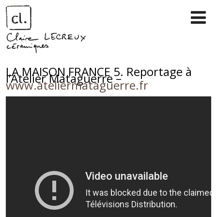
VIDEO
LA MAISON FRANCE 5. Reportage à
l’Atelier Mataguerre –
www.ateliermataguerre.fr